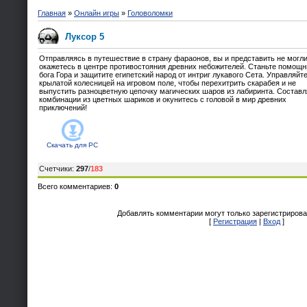
Главная
»
Онлайн игры
»
Головоломки
Луксор 5
Отправляясь в путешествие в страну фараонов, вы и представить не могли
окажетесь в центре противостояния древних небожителей. Станьте помощ
бога Гора и защитите египетский народ от интриг лукавого Сета. Управляйт
крылатой колесницей на игровом поле, чтобы перехитрить скарабея и не
выпустить разноцветную цепочку магических шаров из лабиринта. Составл
комбинации из цветных шариков и окунитесь с головой в мир древних
приключений!
Скачать для
PC
Счетчики
:
297
/
183
Всего комментариев
:
0
Добавлять комментарии могут только зарегистрирова
[
Регистрация
|
Вход
]