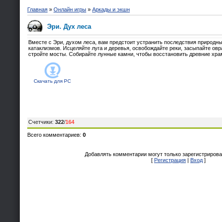
Главная
»
Онлайн игры
»
Аркады и экшн
Эри. Дух леса
Вместе с Эри, духом леса, вам предстоит устранить последствия природн
катаклизмов. Исцеляйте луга и деревья, освобождайте реки, засыпайте овр
стройте мосты. Собирайте лунные камни, чтобы восстановить древние хра
Скачать для
PC
Счетчики
:
322
/
164
Всего комментариев
:
0
Добавлять комментарии могут только зарегистрирова
[
Регистрация
|
Вход
]