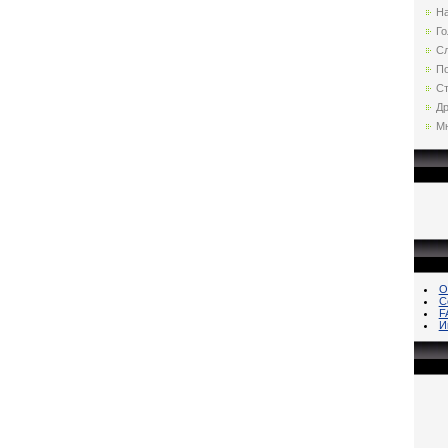
Н
Го
С
По
Ст
Др
Мн
О
С
F
И