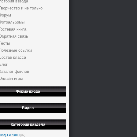
История взвода
Творчество и не только
Форум
Фотоальбомы
Гостевая книга
Обратная связь
Тесты
Полезные ссылки
Состав класса
Блог
Каталог файлов
Онлайн игры
Форма входа
Видео
Категории раздела
кады и экшн
[67]