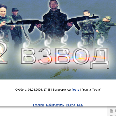
Суббота, 08.08.2026, 17:35 | Вы вошли как
Гость
| Группа "
Гости
"
Главная
|
Мой профиль
|
Выход
|
RSS