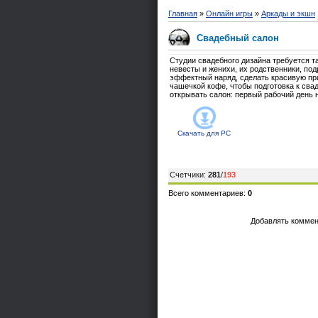
Главная
»
Онлайн игры
»
Аркады и экшн
Свадебный салон
Студии свадебного дизайна требуется т
невесты и женихи, их родственники, под
эффектный наряд, сделать красивую при
чашечкой кофе, чтобы подготовка к сва
открывать салон: первый рабочий день н
Скачать для
PC
Счетчики
:
281
/
193
Всего комментариев
:
0
Добавлять коммен