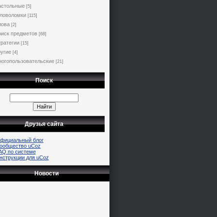
астольные
[5]
ловоломки
[115]
лова
[2]
иск предметов
[68]
ратегии
[15]
угие
[4]
огопользовательские
[21]
Поиск
Друзья сайта
фициальный блог
ообщество uCoz
AQ по системе
нструкции для uCoz
Новости