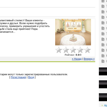
алантливый стилист! Ваши клиенты -
ружки и друзья. Всем нужно подобрать
ческу, примерить украшения и угостить
дьбе стала еще приятнее! Пора
ачинается...
Рейтинг
:
0.0
/
0
« Назад
|
Вперед »
тарии могут только зарегистрированные пользователи.
[
Регистрация
|
Вход
]
Ар