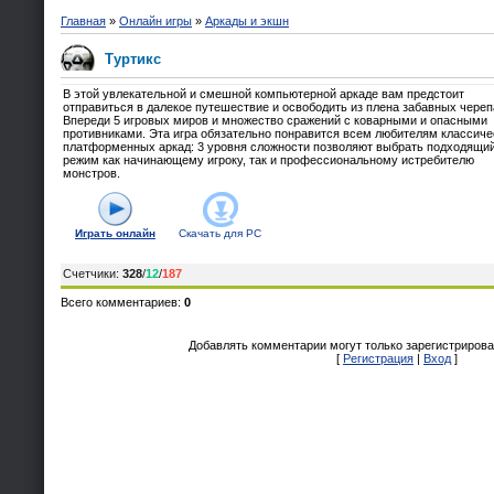
Главная
»
Онлайн игры
»
Аркады и экшн
Туртикс
В этой увлекательной и смешной компьютерной аркаде вам предстоит
отправиться в далекое путешествие и освободить из плена забавных чере
Впереди 5 игровых миров и множество сражений с коварными и опасными
противниками. Эта игра обязательно понравится всем любителям классиче
платформенных аркад: 3 уровня сложности позволяют выбрать подходящи
режим как начинающему игроку, так и профессиональному истребителю
монстров.
Играть онлайн
Скачать для
PC
Счетчики
:
328
/
12
/
187
Всего комментариев
:
0
Добавлять комментарии могут только зарегистрирова
[
Регистрация
|
Вход
]