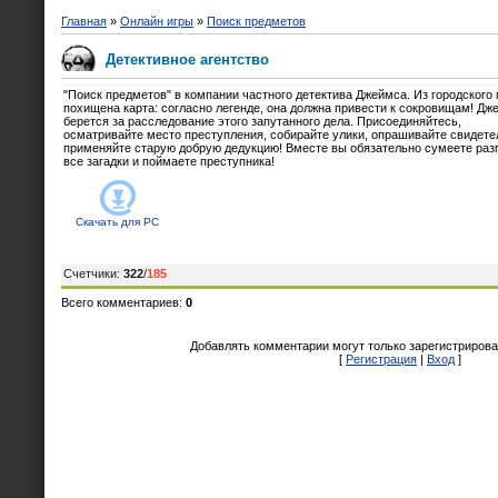
Главная
»
Онлайн игры
»
Поиск предметов
Детективное агентство
"Поиск предметов" в компании частного детектива Джеймса. Из городского
похищена карта: согласно легенде, она должна привести к сокровищам! Дж
берется за расследование этого запутанного дела. Присоединяйтесь,
осматривайте место преступления, собирайте улики, опрашивайте свидете
применяйте старую добрую дедукцию! Вместе вы обязательно сумеете раз
все загадки и поймаете преступника!
Скачать для
PC
Счетчики
:
322
/
185
Всего комментариев
:
0
Добавлять комментарии могут только зарегистрирова
[
Регистрация
|
Вход
]