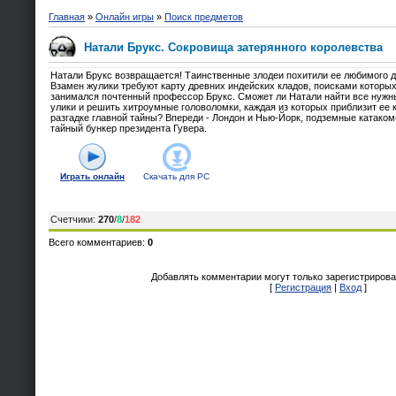
Главная
»
Онлайн игры
»
Поиск предметов
Натали Брукс. Сокровища затерянного королевства
Натали Брукс возвращается! Таинственные злодеи похитили ее любимого д
Взамен жулики требуют карту древних индейских кладов, поисками которы
занимался почтенный профессор Брукс. Сможет ли Натали найти все нужн
улики и решить хитроумные головоломки, каждая из которых приблизит ее 
разгадке главной тайны? Впереди - Лондон и Нью-Йорк, подземные катаком
тайный бункер президента Гувера.
Играть онлайн
Скачать для
PC
Счетчики
:
270
/
8
/
182
Всего комментариев
:
0
Добавлять комментарии могут только зарегистрирова
[
Регистрация
|
Вход
]