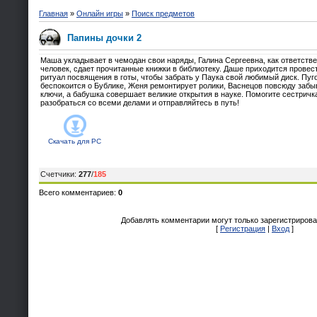
Главная
»
Онлайн игры
»
Поиск предметов
Папины дочки 2
Маша укладывает в чемодан свои наряды, Галина Сергеевна, как ответств
человек, сдает прочитанные книжки в библиотеку. Даше приходится провес
ритуал посвящения в готы, чтобы забрать у Паука свой любимый диск. Пуг
беспокоится о Бублике, Женя ремонтирует ролики, Васнецов повсюду забы
ключи, а бабушка совершает великие открытия в науке. Помогите сестричк
разобраться со всеми делами и отправляйтесь в путь!
Скачать для
PC
Счетчики
:
277
/
185
Всего комментариев
:
0
Добавлять комментарии могут только зарегистрирова
[
Регистрация
|
Вход
]