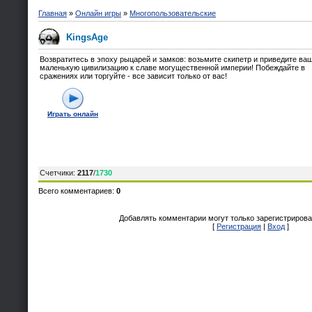
Главная
»
Онлайн игры
»
Многопользовательские
KingsAge
Возвратитесь в эпоху рыцарей и замков: возьмите скипетр и приведите ва
маленькую цивилизацию к славе могущественной империи! Побеждайте в
сражениях или торгуйте - все зависит только от вас!
Играть онлайн
Счетчики
:
2117
/
1730
Всего комментариев
:
0
Добавлять комментарии могут только зарегистрирова
[
Регистрация
|
Вход
]