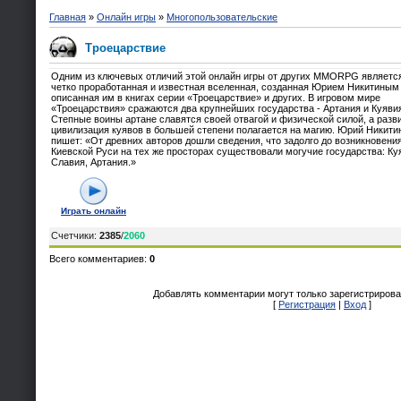
Главная
»
Онлайн игры
»
Многопользовательские
Троецарствие
Одним из ключевых отличий этой онлайн игры от других MMORPG являетс
четко проработанная и известная вселенная, созданная Юрием Никитиным
описанная им в книгах серии «Троецарствие» и других. В игровом мире
«Троецарствия» сражаются два крупнейших государства - Артания и Куяви
Степные воины артане славятся своей отвагой и физической силой, а разв
цивилизация куявов в большей степени полагается на магию. Юрий Никити
пишет: «От древних авторов дошли сведения, что задолго до возникновени
Киевской Руси на тех же просторах существовали могучие государства: Ку
Славия, Артания.»
Играть онлайн
Счетчики
:
2385
/
2060
Всего комментариев
:
0
Добавлять комментарии могут только зарегистрирова
[
Регистрация
|
Вход
]