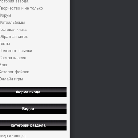
История взвода
Творчество и не только
Форум
Фотоальбомы
Гостевая книга
Обратная связь
Тесты
Полезные ссылки
Состав класса
Блог
Каталог файлов
Онлайн игры
Форма входа
Видео
Категории раздела
кады и экшн
[67]