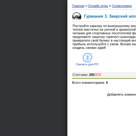
Главная
»
Онлайн игры
»
Головоломки
Гурмания 3. Зверский апп
Постройте карьеру по выигрышному рец
теплое местечко на уютной и ароматной
питание для спортивных посетителей ф
предложите чашечку горячего шоколада 
превратите свой бизнес в настоящий и
прибыль используйте с умом. Вскоре вы
кладезь свежих идей!
Скачать для
PC
Счетчики
:
285
/
173
Всего комментариев
:
0
Добавлять коммен