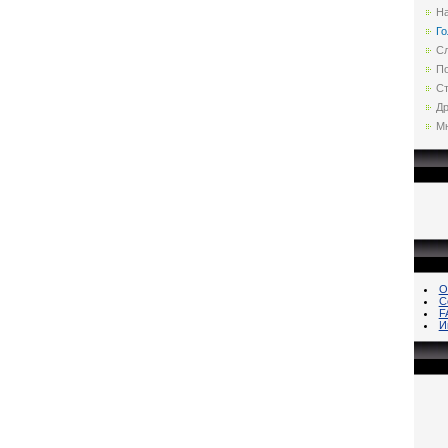
Н
Го
С
По
Ст
Др
Мн
О
С
F
И