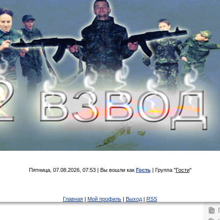
Пятница, 07.08.2026, 07:53 | Вы вошли как
Гость
| Группа "
Гости
"
Главная
|
Мой профиль
|
Выход
|
RSS