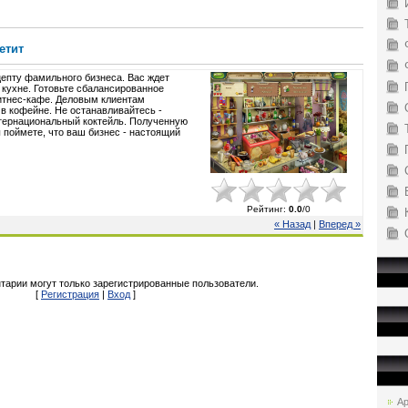
етит
епту фамильного бизнеса. Вас ждет
 кухне. Готовьте сбалансированное
итнес-кафе. Деловым клиентам
в кофейне. Не останавливайтесь -
нтернациональный коктейль. Полученную
 поймете, что ваш бизнес - настоящий
Рейтинг
:
0.0
/
0
« Назад
|
Вперед »
тарии могут только зарегистрированные пользователи.
[
Регистрация
|
Вход
]
Ар