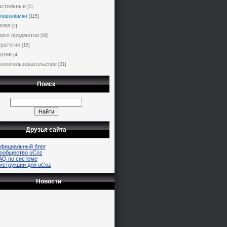
астольные
[5]
ловоломки
[115]
лова
[2]
иск предметов
[68]
ратегии
[15]
угие
[4]
огопользовательские
[21]
Поиск
Друзья сайта
фициальный блог
ообщество uCoz
AQ по системе
нструкции для uCoz
Новости