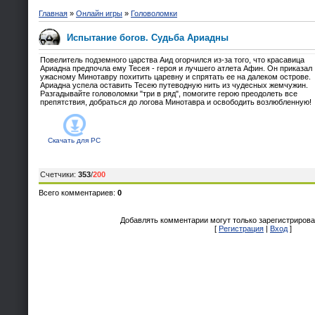
Главная
»
Онлайн игры
»
Головоломки
Испытание богов. Судьба Ариадны
Повелитель подземного царства Аид огорчился из-за того, что красавица
Ариадна предпочла ему Тесея - героя и лучшего атлета Афин. Он приказал
ужасному Минотавру похитить царевну и спрятать ее на далеком острове.
Ариадна успела оставить Тесею путеводную нить из чудесных жемчужин.
Разгадывайте головоломки "три в ряд", помогите герою преодолеть все
препятствия, добраться до логова Минотавра и освободить возлюбленную!
Скачать для
PC
Счетчики
:
353
/
200
Всего комментариев
:
0
Добавлять комментарии могут только зарегистрирова
[
Регистрация
|
Вход
]