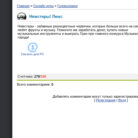
Главная
»
Онлайн игры
»
Головоломки
Нямстеры! Люкс
Нямстеры - забавные разноцветные червячки, которые больше всего на св
любят фрукты и музыку. Помогите им заработать денег, купить новые
музыкальные инструменты и выиграть Гран-при главного конкурса Музыка
города!
Скачать для
PC
Счетчики
:
278
/
186
Всего комментариев
:
0
Добавлять комментарии могут только зарегистрирова
[
Регистрация
|
Вход
]