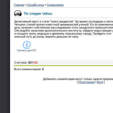
Главная
»
Онлайн игры
»
Головоломки
По следам тайны
Детективный квест в стиле "поиск предметов". Во время экспедиции к свя
Четырех стихий пропал известный американский ученый. Его встревоженн
дочь начинает собственное расследование этого загадочного происшестви
Обследуйте запасники археологического института, найдите недостающие 
и отыщите тропу, ведущую к древнему перуанскому городу. Пройдите этот
опасный путь до конца, верните девушке ее папу.
Скачать для
PC
Счетчики
:
357
/
182
Всего комментариев
:
0
Добавлять комментарии могут только зарегистрирова
[
Регистрация
|
Вход
]