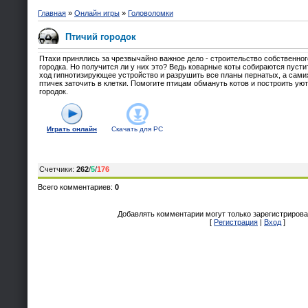
Главная
»
Онлайн игры
»
Головоломки
Птичий городок
Птахи принялись за чрезвычайно важное дело - строительство собственног
городка. Но получится ли у них это? Ведь коварные коты собираются пусти
ход гипнотизирующее устройство и разрушить все планы пернатых, а сами
птичек заточить в клетки. Помогите птицам обмануть котов и построить ую
городок.
Играть онлайн
Скачать для
PC
Счетчики
:
262
/
5
/
176
Всего комментариев
:
0
Добавлять комментарии могут только зарегистрирова
[
Регистрация
|
Вход
]