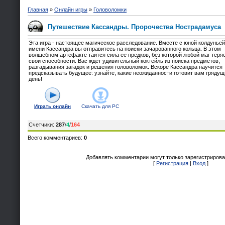
Главная
»
Онлайн игры
»
Головоломки
Путешествие Кассандры. Пророчества Нострадамуса
Эта игра - настоящее магическое расследование. Вместе с юной колдуньей
имени Кассандра вы отправитесь на поиски зачарованного кольца. В этом
волшебном артефакте таится сила ее предков, без которой любой маг теря
свои способности. Вас ждет удивительный коктейль из поиска предметов,
разгадывания загадок и решения головоломок. Вскоре Кассандра научится
предсказывать будущее: узнайте, какие неожиданности готовит вам грядущ
день!
Играть онлайн
Скачать для
PC
Счетчики
:
287
/
4
/
164
Всего комментариев
:
0
Добавлять комментарии могут только зарегистрирова
[
Регистрация
|
Вход
]