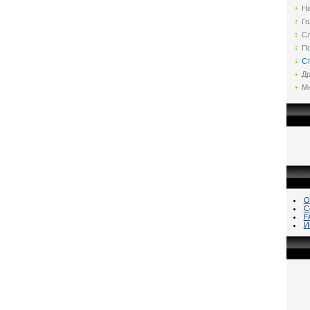
Н
Го
С
По
Ст
Др
Мн
О
С
F
И