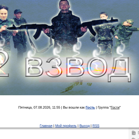
Пятница, 07.08.2026, 11:55 | Вы вошли как
Гость
| Группа "
Гости
"
Главная
|
Мой профиль
|
Выход
|
RSS