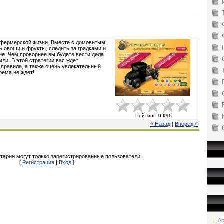
фермерской жизни. Вместе с домовитым
 овощи и фрукты, следить за грядками и
е. Чем проворнее вы будете вести дела
ли. В этой стратегии вас ждет
 правила, а также очень увлекательный
ремя не ждет!
Рейтинг
:
0.0
/
0
« Назад
|
Вперед »
тарии могут только зарегистрированные пользователи.
[
Регистрация
|
Вход
]
Ар