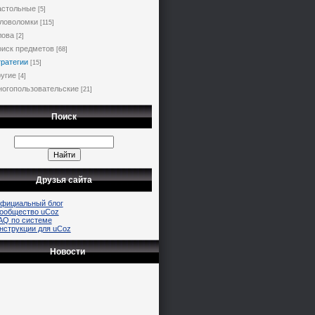
астольные
[5]
ловоломки
[115]
лова
[2]
иск предметов
[68]
ратегии
[15]
угие
[4]
огопользовательские
[21]
Поиск
Друзья сайта
фициальный блог
ообщество uCoz
AQ по системе
нструкции для uCoz
Новости