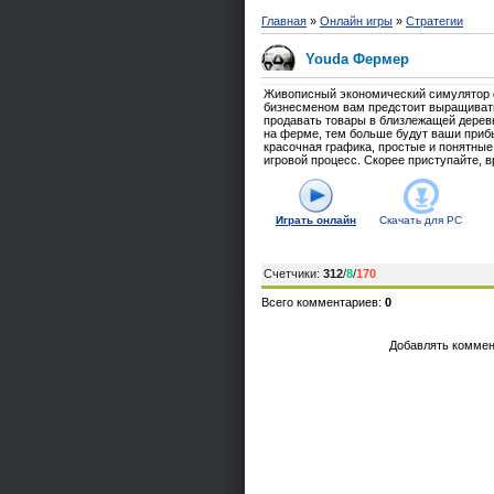
Главная
»
Онлайн игры
»
Стратегии
Youda Фермер
Живописный экономический симулятор 
бизнесменом вам предстоит выращивать
продавать товары в близлежащей деревн
на ферме, тем больше будут ваши прибы
красочная графика, простые и понятные
игровой процесс. Скорее приступайте, в
Играть онлайн
Скачать для
PC
Счетчики
:
312
/
8
/
170
Всего комментариев
:
0
Добавлять коммен