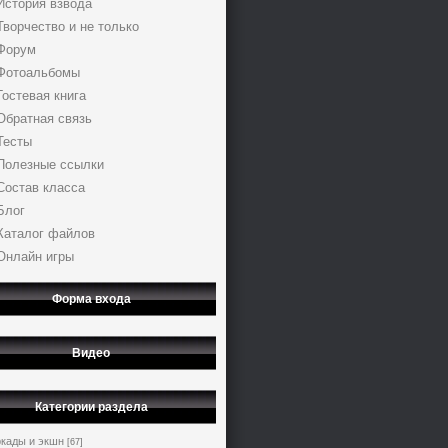
История взвода
Творчество и не только
Форум
Фотоальбомы
Гостевая книга
Обратная связь
Тесты
Полезные ссылки
Состав класса
Блог
Каталог файлов
Онлайн игры
Форма входа
Видео
Категории раздела
кады и экшн
[67]