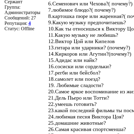
Сержант
6.Семенович или Чехова?( почему?)
Группа:
7.любимое блюдо?( почему?)
Администраторы
8.картошка пюре или жаренная?( по
Сообщений:
27
9.Какую музыку предпочитаешь?
Репутация:
4
10.Как ты относишься к Виктору Ц
Статус:
Offline
11.Какую музыку не любишь?
12.Виктор Цой или Кипелов
13.гитара или ударники? (почему?)
14.Киркоров или Агутин?(почему?)
15.Адидас или найк?
16.сосиски или сордельки?
17.регби или бейсбол?
18.самолет или поезд?
19. Любимые сладости?
20.Самое яркое воспоминание из жи
21.Дель Пьеро или Тотти?
22.умеешь готовить?
23.какой последний фильмы ты пос
24.любимая песня Виктора Цоя?
25.домашние животные?
26.Самая красивая спортсменша?