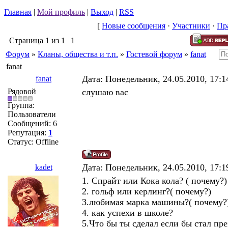
Главная
|
Мой профиль
|
Выход
|
RSS
[
Новые сообщения
·
Участники
·
Пр
Страница
1
из
1
1
Форум
»
Кланы, общества и т.п.
»
Гостевой форум
»
fanat
fanat
Дата: Понедельник, 24.05.2010, 17:
fanat
Рядовой
слушаю вас
Группа:
Пользователи
Сообщений:
6
Репутация:
1
Статус:
Offline
Дата: Понедельник, 24.05.2010, 17:
kadet
1. Спрайт или Кока кола? ( почему?)
2. гольф или керлинг?( почему?)
3.любимая марка машины?( почему?
4. как успехи в школе?
5.Что бы ты сделал если бы стал пр