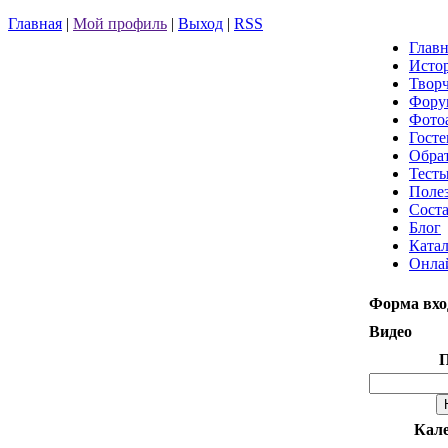
Главная
|
Мой профиль
|
Выход
|
RSS
Главн
Истор
Творч
Фору
Фото
Госте
Обрат
Тест
Поле
Соста
Блог
Катал
Онла
Форма вхо
Видео
П
Кал